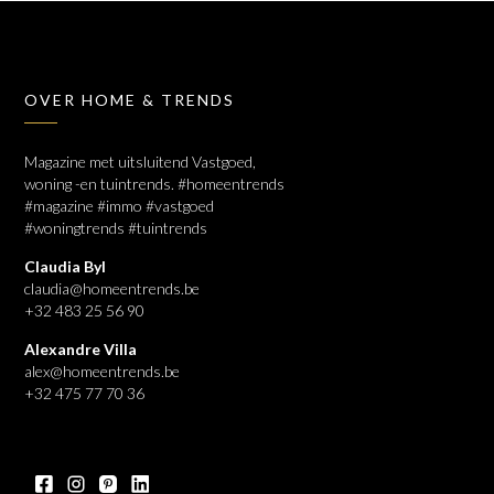
OVER HOME & TRENDS
Magazine met uitsluitend Vastgoed,
woning -en tuintrends. #homeentrends
#magazine #immo #vastgoed
#woningtrends #tuintrends
Claudia Byl
claudia@homeentrends.be
+32 483 25 56 90
Alexandre Villa
alex@homeentrends.be
+32 475 77 70 36