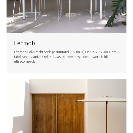
Fermob
Fermob Calvi rechthoekige tuintafel (160×80) De Calvi 160×80 cm
tafel is echt aantrekkelijk! Naast zijn verrassende ontwerp is hij
ultracompact,…