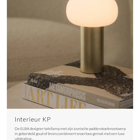
Interieur KP
De ELBA designer tafellamp met zijn iconische paddenstoelenontwerp
in geborsteld goud of brons combineert snoerloos gemak met een luxe
uitstraling…