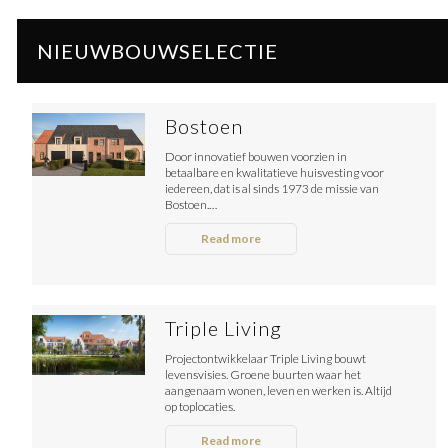
NIEUWBOUWSELECTIE
Bostoen
Door innovatief bouwen voorzien in
betaalbare en kwalitatieve huisvesting voor
iedereen, dat is al sinds 1973 de missie van
Bostoen.…
Read more
Triple Living
Projectontwikkelaar Triple Living bouwt
levensvisies. Groene buurten waar het
aangenaam wonen, leven en werken is. Altijd
op toplocaties.
Read more