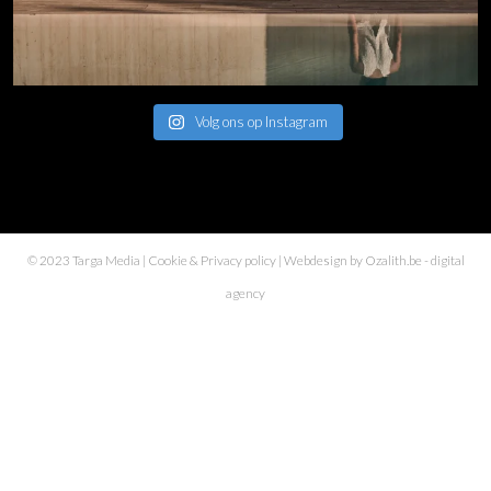
Volg ons op Instagram
© 2023 Targa Media |
Cookie & Privacy policy
| Webdesign by
Ozalith.be
- digital
agency