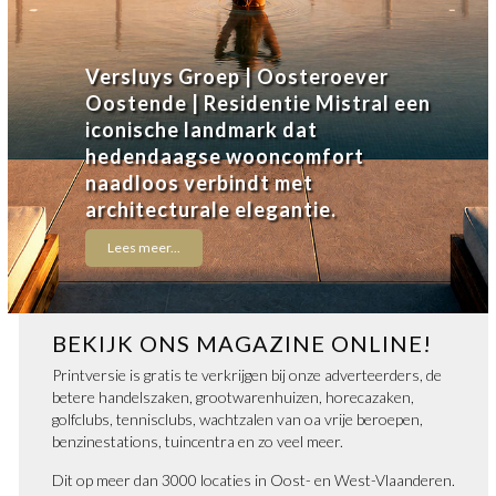
Versluys Groep | Oosteroever
Oostende | Residentie Mistral een
iconische landmark dat
hedendaagse wooncomfort
naadloos verbindt met
architecturale elegantie.
Lees meer...
BEKIJK ONS MAGAZINE ONLINE!
Printversie is gratis te verkrijgen bij onze adverteerders, de
betere handelszaken, grootwarenhuizen, horecazaken,
golfclubs, tennisclubs, wachtzalen van oa vrije beroepen,
benzinestations, tuincentra en zo veel meer.
Dit op meer dan 3000 locaties in Oost- en West-Vlaanderen.