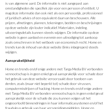
is van algemene aard. De informatie is niet aangepast aan
omstandigheden die specifiek zijn voor een persoon of entiteit. U
mag deze informatie dan ook niet als een persoonlijk, professioneel
of juridisch advies of een equivalent daarvan beschouwen. Alle
prijzen, afmetingen, plannen, tekeningen, beelden en beschrijvingen
op deze website zijn louter indicatief. Materialen, indeling,
uitvoeringsdetails kunnen steeds wijzigen. De informatie op deze
website is geen aanbod en evenmin een uitnodiging tot aankoop
zoals omschreven in het wetboek van economisch recht. Home en
trends kan de inhoud van deze website (links inbegrepen) steeds
wijzigen.
Aansprakelijkheid
Home en trends en/of enige andere met Targa Media BV verbonden
vennootschap is in geen enkel geval aansprakelijk voor schade door
het gebruik van deze website veroorzaakt door toedoen van
derden, zoals (maar niet beperkt tot) schade door virussen,
computermisdrijven of hacking. Home en trends en/of enige andere
met Targa Media BV verbonden vennootschap is in geen enkel geval
aansprakelijk voor de schade die zou kunnen volgen uit het
ongeoorloofd binnendringen in haar informaticasystemen en/of het
frauduleus gebruik van haar verspreidingsmiddelen. Home en