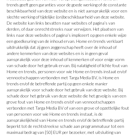
trends geeft geen garanties voor de goede werking of de constante
beschikbaarheid van deze website en is niet aansprakelijk voor een
slechte werking of tijdelijke (on)beschikbaarheid van deze website.
De website kan links bevatten naar websites of pagina’s van
derden, of daar onrechtstreeks naar verwijzen. Het plaatsen van
links naar deze websites of pagina’s impliceert op geen enkele wijze
een goedkeuring van de inhoud ervan. Home en trends verklaart
uitdrukkelijk dat zij geen zeggenschap heeft over de inhoud of
andere kenmerken van deze websites en is in geen geval
aansprakelijk voor deze inhoud of kenmerken of voor enige vorm
van schade door het gebruik ervan. Bij nalatigheid of lichte fout van
Home en trends, personen voor wie Home en trends instaat en/of
vennootschappen verbonden met Targa Media BV, is Home en
trends en/of de betreffende partij op geen enkele manier
aansprakelijk voor schade door het gebruik van deze website. Bij
schade door het gebruik van deze website die het gevolg is van een
grove fout van Home en trends en/of van vennootschappen
verbonden met Targa Media BV of van een grove of opzettelijke fout
van personen voor wie Home en trends instaat, is de
aansprakelijkheid van Home en trends en/of de betreffende partij
beperkt tot de rechtstreekse schade aan programmatuur tot een
maximaal bedrag van [50] EUR per bezoeker, met uitsluiting van