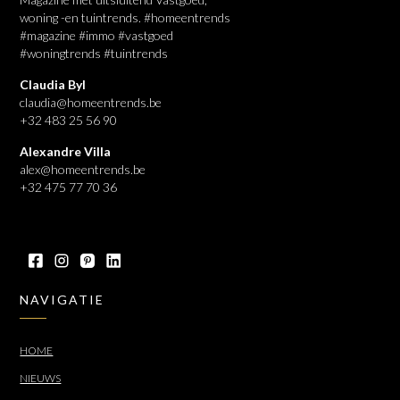
woning -en tuintrends. #homeentrends
#magazine #immo #vastgoed
#woningtrends #tuintrends
Claudia Byl
claudia@homeentrends.be
+32 483 25 56 90
Alexandre Villa
alex@homeentrends.be
+32 475 77 70 36
NAVIGATIE
HOME
NIEUWS