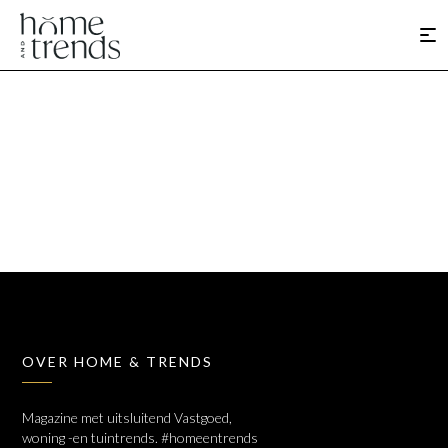
OVER HOME & TRENDS
Magazine met uitsluitend Vastgoed,
woning -en tuintrends. #homeentrends