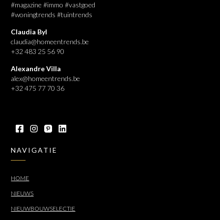
#magazine #immo #vastgoed
#woningtrends #tuintrends
Claudia Byl
claudia@homeentrends.be
+32 483 25 56 90
Alexandre Villa
alex@homeentrends.be
+32 475 77 70 36
NAVIGATIE
HOME
NIEUWS
NIEUWBOUWSELECTIE