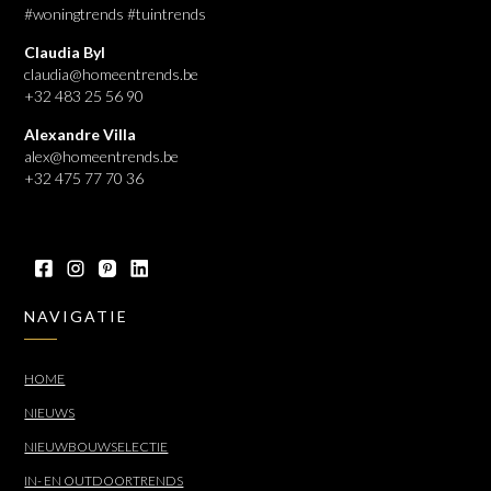
#woningtrends #tuintrends
Claudia Byl
claudia@homeentrends.be
+32 483 25 56 90
Alexandre Villa
alex@homeentrends.be
+32 475 77 70 36
NAVIGATIE
HOME
NIEUWS
NIEUWBOUWSELECTIE
IN- EN OUTDOORTRENDS