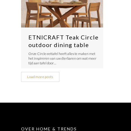
ETNICRAFT Teak Circle
outdoor dining table
Onze Circle eettafel heeft alles te maken met
het inspireren van uw dierbaren om wat meer
tijd aan tafel door…
Load more posts
OVER HOME & TRENDS