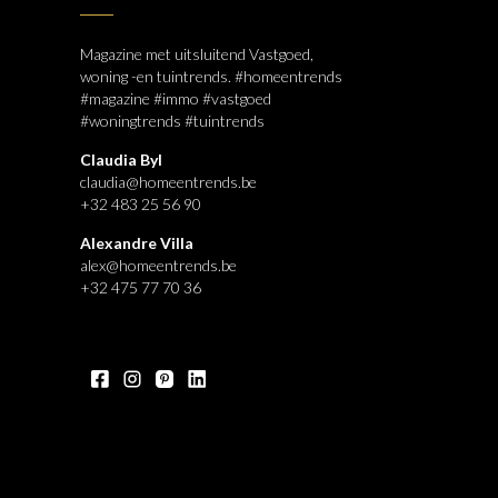
Magazine met uitsluitend Vastgoed,
woning -en tuintrends. #homeentrends
#magazine #immo #vastgoed
#woningtrends #tuintrends
Claudia Byl
claudia@homeentrends.be
+32 483 25 56 90
Alexandre Villa
alex@homeentrends.be
+32 475 77 70 36