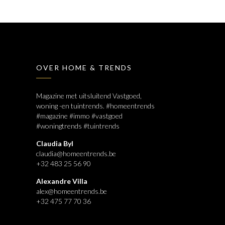
OVER HOME & TRENDS
Magazine met uitsluitend Vastgoed,
woning -en tuintrends. #homeentrends
#magazine #immo #vastgoed
#woningtrends #tuintrends
Claudia Byl
claudia@homeentrends.be
+32 483 25 56 90
Alexandre Villa
alex@homeentrends.be
+32 475 77 70 36