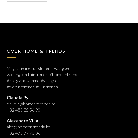
OVER HOME & TRENDS
Magazine met uitsluitend Vastgoed,
woning -en tuintrends. #homeentrends
#magazine #immo #vastgoed
#woningtrends #tuintrends
Claudia Byl
claudia@homeentrends.be
+32 483 25 56 90
Alexandre Villa
alex@homeentrends.be
+32 475 77 70 36