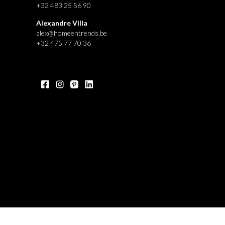
+32 483 25 56 90
Alexandre Villa
alex@homeentrends.be
+32 475 77 70 36