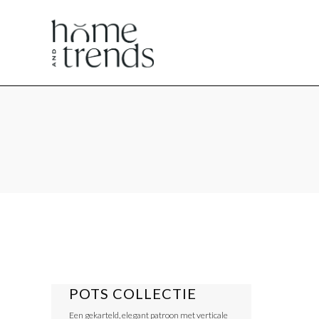
Home
Home
en
en
Trends
Trends
POTS COLLECTIE
magazine
magazine
Een gekarteld, elegant patroon met verticale