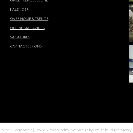
ONZE TRENDSELECTIE
KALENDER
OVER HOME & TRENDS
ONLINE MAGAZINES
VACATURES
CONTACTEER ONS
© 2023 Targa Media |
Cookie & Privacy policy
| Webdesign by
Ozalith.be
- digital agency