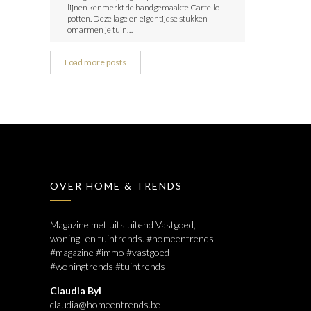
lijnen kenmerkt de handgemaakte Cartello
potten. Deze lage en eigentijdse stukken
omarmen je tuin…
Load more posts
OVER HOME & TRENDS
Magazine met uitsluitend Vastgoed,
woning -en tuintrends. #homeentrends
#magazine #immo #vastgoed
#woningtrends #tuintrends
Claudia Byl
claudia@homeentrends.be