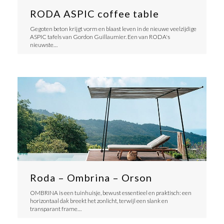
RODA ASPIC coffee table
Gegoten beton krijgt vorm en blaast leven in de nieuwe veelzijdige
ASPIC tafels van Gordon Guillaumier. Een van RODA's
nieuwste…
Roda – Ombrina – Orson
OMBRINA is een tuinhuisje, bewust essentieel en praktisch: een
horizontaal dak breekt het zonlicht, terwijl een slank en
transparant frame…