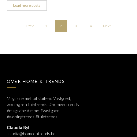
Load more posts
Prev
1
2
3
4
Next
OVER HOME & TRENDS
Magazine met uitsluitend Vastgoed,
woning -en tuintrends. #homeentrends
#magazine #immo #vastgoed
#woningtrends #tuintrends
Claudia Byl
claudia@homeentrends.be