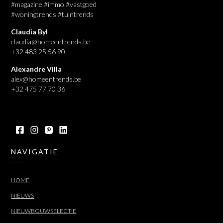
#magazine #immo #vastgoed
#woningtrends #tuintrends
Claudia Byl
claudia@homeentrends.be
+32 483 25 56 90
Alexandre Villa
alex@homeentrends.be
+32 475 77 70 36
NAVIGATIE
HOME
NIEUWS
NIEUWBOUWSELECTIE