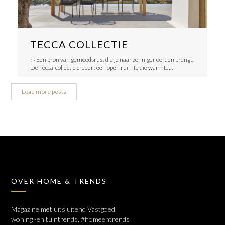
TECCA COLLECTIE
‹ › Een bron van gemoedsrust die je naar zonniger oorden brengt.
De Tecca-collectie creëert een open ruimte die warmte…
Load more posts
OVER HOME & TRENDS
Magazine met uitsluitend Vastgoed,
woning -en tuintrends. #homeentrends