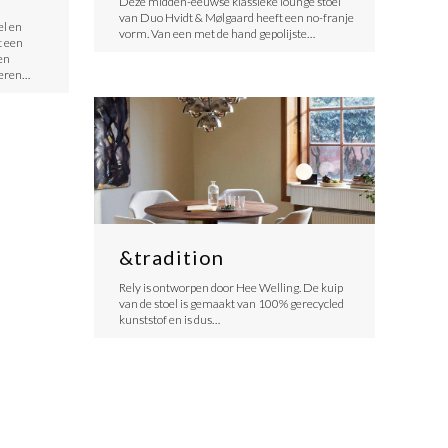
Deze midden-eeuwse klassieke lounge stoel
van Duo Hvidt & Mølgaard heeft een no-franje
el en
vorm. Van een met de hand gepolijste…
t een
en
meren…
&tradition
Rely is ontworpen door Hee Welling. De kuip
van de stoel is gemaakt van 100% gerecycled
kunststof en is dus…