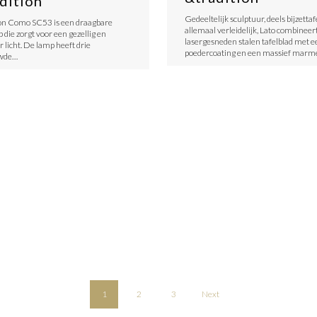
dition
Gedeeltelijk sculptuur, deels bijzettaf
on Como SC53 is een draagbare
allemaal verleidelijk, Lato combineer
 die zorgt voor een gezellig en
lasergesneden stalen tafelblad met e
 licht. De lamp heeft drie
poedercoating en een massief mar
wde…
1
2
3
Next