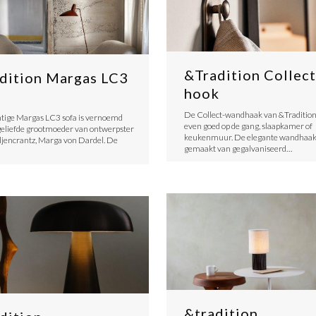
&Tradition Collect
dition Margas LC3
hook
De Collect-wandhaak van &Tradition
tige Margas LC3 sofa is vernoemd
even goed op de gang, slaapkamer of
geliefde grootmoeder van ontwerpster
keukenmuur. De elegante wandhaak 
iljencrantz, Marga von Dardel. De
gemaakt van gegalvaniseerd…
&tradition