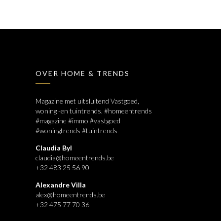
OVER HOME & TRENDS
Magazine met uitsluitend Vastgoed,
woning -en tuintrends. #homeentrends
#magazine #immo #vastgoed
#woningtrends #tuintrends
Claudia Byl
claudia@homeentrends.be
+32 483 25 56 90
Alexandre Villa
alex@homeentrends.be
+32 475 77 70 36