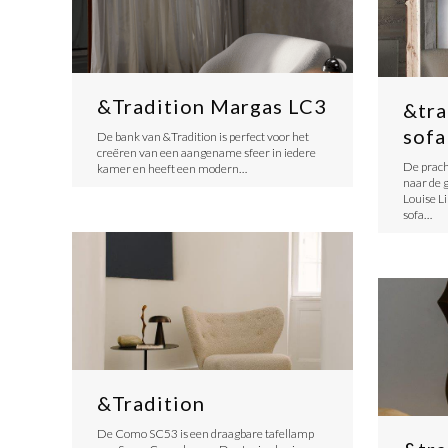
&Tradition Margas LC3
&tra
sofa
De bank van &Tradition is perfect voor het
creëren van een aangename sfeer in iedere
De prach
kamer en heeft een modern…
naar de 
Louise L
sofa…
&Tradition
De Como SC53 is een draagbare tafellamp