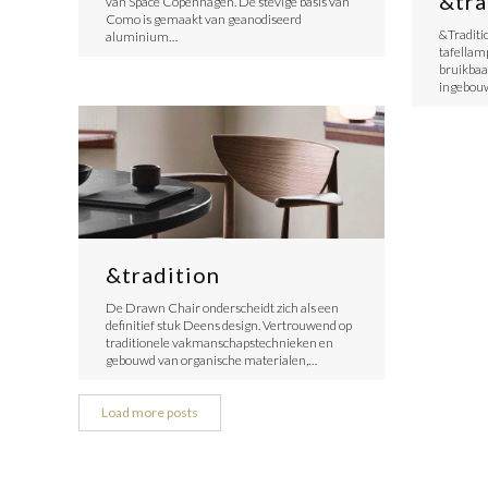
&tra
van Space Copenhagen. De stevige basis van
Como is gemaakt van geanodiseerd
&Traditi
aluminium…
tafellamp
bruikbaar
ingebou
&tradition
De Drawn Chair onderscheidt zich als een
definitief stuk Deens design. Vertrouwend op
traditionele vakmanschapstechnieken en
gebouwd van organische materialen,…
Load more posts