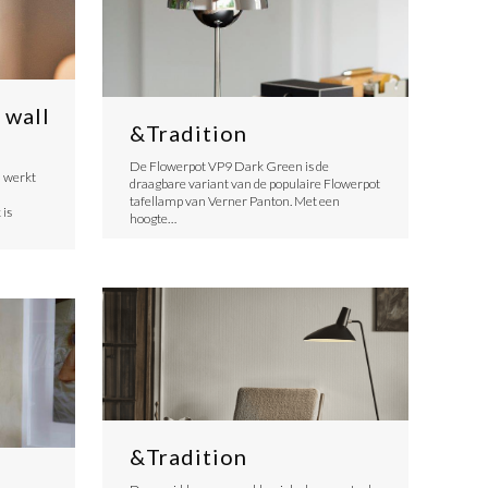
 wall
&Tradition
De Flowerpot VP9 Dark Green is de
 werkt
draagbare variant van de populaire Flowerpot
tafellamp van Verner Panton. Met een
is
hoogte…
&Tradition