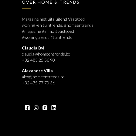
OVER HOME & TRENDS
Magazine met uitsluitend Vastgoed,
woning -en tuintrends. #homeentrends
#magazine #immo #vastgoed
#woningtrends #tuintrends
Claudia Byl
claudia@homeentrends.be
+32 483 25 56 90
Alexandre Villa
alex@homeentrends.be
+32 475 77 70 36