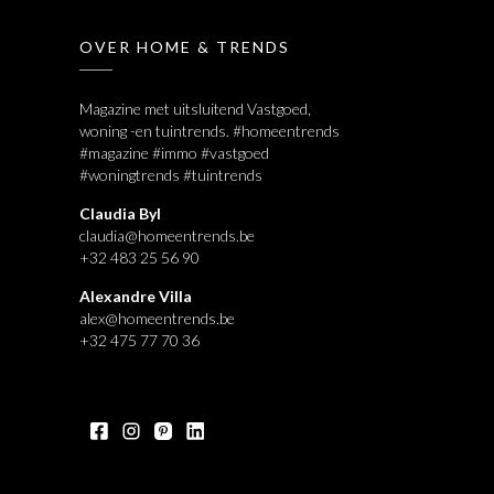
OVER HOME & TRENDS
Magazine met uitsluitend Vastgoed,
woning -en tuintrends. #homeentrends
#magazine #immo #vastgoed
#woningtrends #tuintrends
Claudia Byl
claudia@homeentrends.be
+32 483 25 56 90
Alexandre Villa
alex@homeentrends.be
+32 475 77 70 36