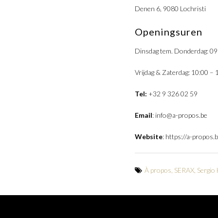
Denen 6, 9080 Lochristi
Openingsuren
Dinsdag tem. Donderdag: 09
Vrijdag & Zaterdag: 10:00 – 
Tel:
+32 9 326 02 59
Email
:
info@a-propos.be
Website
:
https://a-propos.
À propos
,
SERAX
,
Sergio