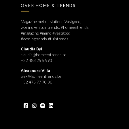
OVER HOME & TRENDS
Magazine met uitsluitend Vastgoed,
woning -en tuintrends. #homeentrends
#magazine #immo #vastgoed
#woningtrends #tuintrends
Claudia Byl
claudia@homeentrends.be
+32 483 25 56 90
Alexandre Villa
alex@homeentrends.be
+32 475 77 70 36