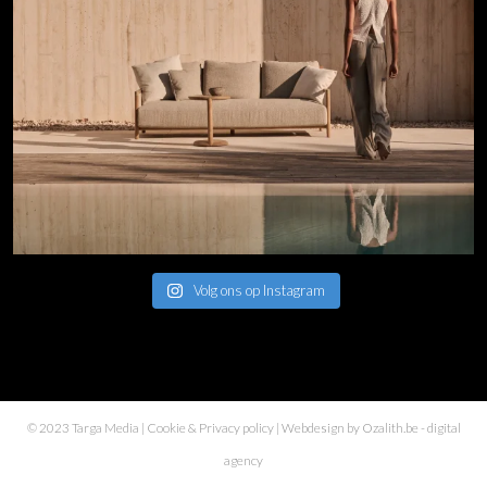
Volg ons op Instagram
© 2023 Targa Media |
Cookie & Privacy policy
| Webdesign by
Ozalith.be
- digital
agency