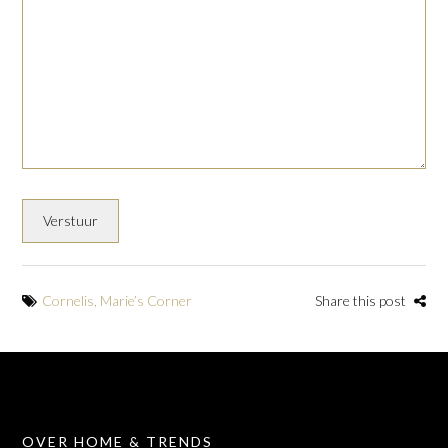
Cornelis
,
Marie’s Corner
Share this post
OVER HOME & TRENDS