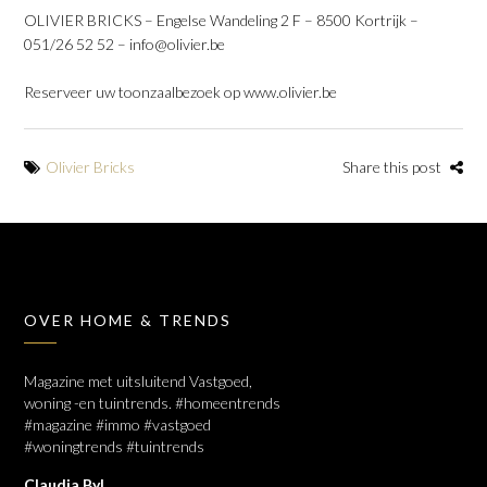
OLIVIER BRICKS – Engelse Wandeling 2 F – 8500 Kortrijk –
051/26 52 52 – info@olivier.be
Reserveer uw toonzaalbezoek op www.olivier.be
Olivier Bricks
Share this post
OVER HOME & TRENDS
Magazine met uitsluitend Vastgoed,
woning -en tuintrends. #homeentrends
#magazine #immo #vastgoed
#woningtrends #tuintrends
Claudia Byl