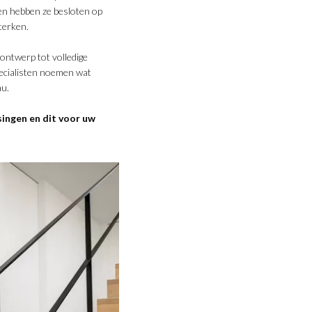
 en hebben ze besloten op
terken.
ntwerp tot volledige
pecialisten noemen wat
au.
singen en dit voor uw