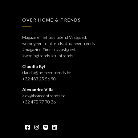
OVER HOME & TRENDS
Magazine met uitsluitend Vastgoed,
woning -en tuintrends. #homeentrends
#magazine #immo #vastgoed
#woningtrends #tuintrends
Claudia Byl
claudia@homeentrends.be
+32 483 25 56 90
Alexandre Villa
alex@homeentrends.be
+32 475 77 70 36