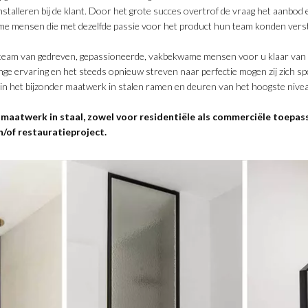
nstalleren bij de klant. Door het grote succes overtrof de vraag het aanbod
me mensen die met dezelfde passie voor het product hun team konden vers
team van gedreven, gepassioneerde, vakbekwame mensen voor u klaar van o
ge ervaring en het steeds opnieuw streven naar perfectie mogen zij zich s
 in het bijzonder maatwerk in stalen ramen en deuren van het hoogste nive
e maatwerk in staal, zowel voor residentiële als commerciële toepas
/of restauratieproject.