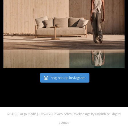
Volg ons op Instagram
© 2023 Targa Media |
Cookie & Privacy policy
| Webdesign by
Ozalith.be
- digital
agency