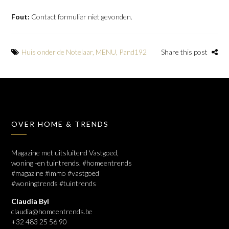
Fout:
Contact formulier niet gevonden.
Huis onder de Notelaar
,
MENU
,
Pand192
Share this post
OVER HOME & TRENDS
Magazine met uitsluitend Vastgoed,
woning -en tuintrends. #homeentrends
#magazine #immo #vastgoed
#woningtrends #tuintrends
Claudia Byl
claudia@homeentrends.be
+32 483 25 56 90