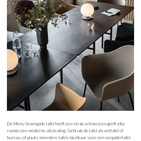
De Menu Snaregade tafel heeft een strak ontwerp en geeft elke
ruimte een moderne uitstraling. Gebruik de tafel als eettafel of
bureau, of plaats meerdere tafels bij elkaar voor een vergadertafel.