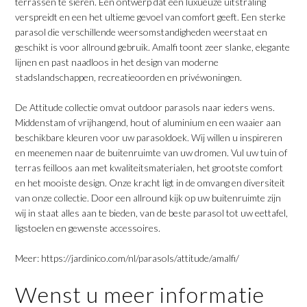
terrassen te sieren. Een ontwerp dat een luxueuze uitstraling
verspreidt en een het ultieme gevoel van comfort geeft. Een sterke
parasol die verschillende weersomstandigheden weerstaat en
geschikt is voor allround gebruik. Amalfi toont zeer slanke, elegante
lijnen en past naadloos in het design van moderne
stadslandschappen, recreatieoorden en privéwoningen.
De Attitude collectie omvat outdoor parasols naar ieders wens.
Middenstam of vrijhangend, hout of aluminium en een waaier aan
beschikbare kleuren voor uw parasoldoek. Wij willen u inspireren
en meenemen naar de buitenruimte van uw dromen. Vul uw tuin of
terras feilloos aan met kwaliteitsmaterialen, het grootste comfort
en het mooiste design. Onze kracht ligt in de omvang en diversiteit
van onze collectie. Door een allround kijk op uw buitenruimte zijn
wij in staat alles aan te bieden, van de beste parasol tot uw eettafel,
ligstoelen en gewenste accessoires.
Meer:
https://jardinico.com/nl/parasols/attitude/amalfi/
Wenst u meer informatie