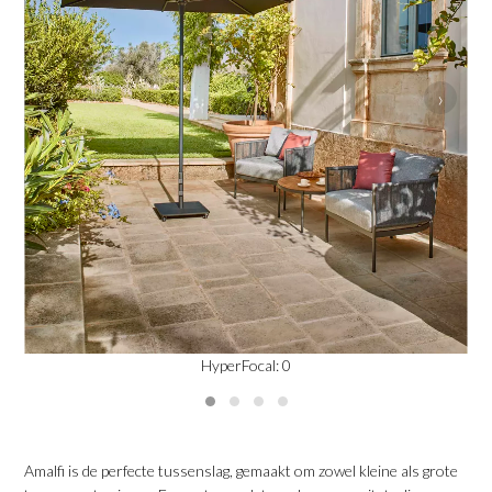
‹
›
HyperFocal: 0
Amalfi is de perfecte tussenslag, gemaakt om zowel kleine als grote