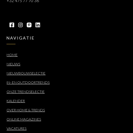
+32 475 77 70 36
NAVIGATIE
HOME
NIEUWS
NIEUWBOUWSELECTIE
IN- EN OUTDOORTRENDS
ONZE TRENDSELECTIE
KALENDER
OVER HOME & TRENDS
ONLINE MAGAZINES
VACATURES