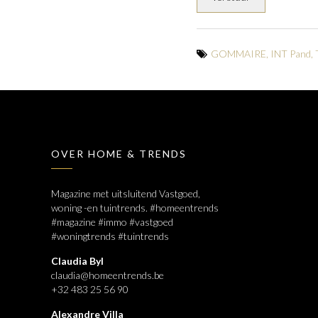
GOMMAIRE
,
INT Pand
,
OVER HOME & TRENDS
Magazine met uitsluitend Vastgoed,
woning -en tuintrends. #homeentrends
#magazine #immo #vastgoed
#woningtrends #tuintrends
Claudia Byl
claudia@homeentrends.be
+32 483 25 56 90
Alexandre Villa