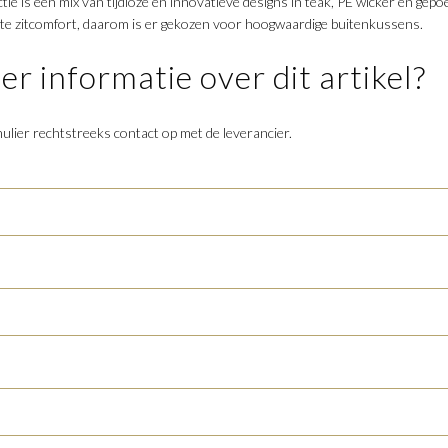
e is een mix van tijdloze en innovatieve designs in teak, PE wicker en gep
e zitcomfort, daarom is er gekozen voor hoogwaardige buitenkussens.
r informatie over dit artikel?
lier rechtstreeks contact op met de leverancier.