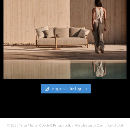
Volg ons op Instagram
© 2023 Targa Media |
Cookie & Privacy policy
| Webdesign by
Ozalith.be
- digital