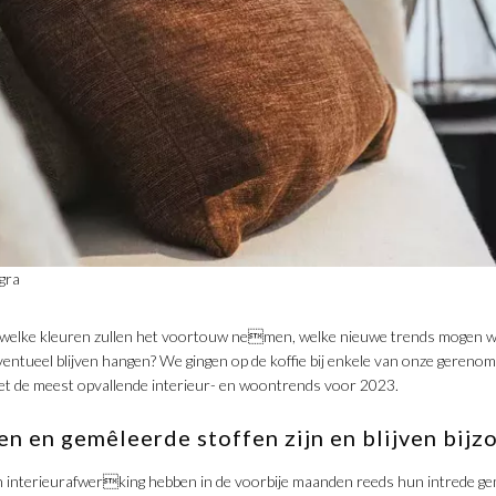
gra
welke kleuren zullen het voortouw nemen, welke nieuwe trends mogen 
entueel blijven hangen? We gingen op de koffie bij enkele van onze gereno
t de meest opvallende interieur- en woontrends voor 2023.
n en gemêleerde stoffen zijn en blijven bijz
 interieurafwerking hebben in de voorbije maanden reeds hun intrede ge