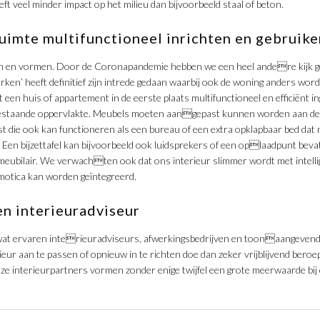
ft veel minder impact op het milieu dan bijvoorbeeld staal of beton.
uimte multifunctioneel inrichten en gebruike
ren en vormen. Door de Coronapandemie hebben we een heel andere kijk 
ken’ heeft definitief zijn intrede gedaan waarbij ook de woning anders wor
 een huis of appartement in de eerste plaats multifunctioneel en efficiënt i
estaande oppervlakte. Meubels moeten aangepast kunnen worden aan de
t die ook kan functioneren als een bureau of een extra opklapbaar bed dat 
 Een bijzettafel kan bijvoorbeeld ook luidsprekers of een oplaadpunt bev
ubilair. We verwachten ook dat ons interieur slimmer wordt met intellige
motica kan worden geïntegreerd.
n interieuradviseur
l wat ervaren interieuradviseurs, afwerkingsbedrijven en toonaangevend
eur aan te passen of opnieuw in te richten doe dan zeker vrijblijvend beroe
e interieurpartners vormen zonder enige twijfel een grote meerwaarde bij ee