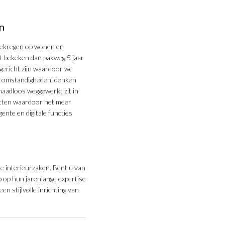
n
gekregen op wonen en
dt bekeken dan pakweg 5 jaar
ngericht zijn waardoor we
 omstandigheden, denken
naadloos weggewerkt zit in
atten waardoor het meer
nte en digitale functies
e interieurzaken. Bent u van
p op hun jarenlange expertise
n stijlvolle inrichting van