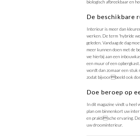
biologisch afbreekbaar en hee
De beschikbare r
Interieur is meer dan kleu
werken. De term ‘hybride wer
geleden. Vandaag de dag moet
meer kunnen doen met de b
we hierbij aan een inbouwkas
een muur of een opbergkast.
wordt dan zomaar een stuk me
zodat bijvoorbeeld ook do
Doe beroep op ee
In dit magazine vindt u hee
plan om binnenkort uw interi
en praktische ervaring. Dez
uw droominterieur.