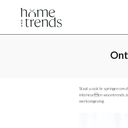
Home
Home
en
en
Ont
Trends
Trends
Staat u ook te springen om 
interieuren woontrends zod
werkomgeving.
magazine
magazine