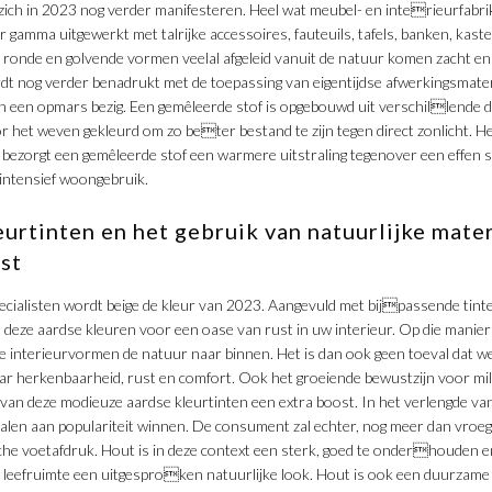
l zich in 2023 nog verder manifesteren. Heel wat meubel- en interieurfab
gamma uitgewerkt met talrijke accessoires, fauteuils, tafels, banken, kast
ronde en golvende vormen veelal afgeleid vanuit de natuur komen zacht en
t nog verder benadrukt met de toepassing van eigentijdse afwerkingsmateri
an een opmars bezig. Een gemêleerde stof is opgebouwd uit verschillende d
 het weven gekleurd om zo beter bestand te zijn tegen direct zonlicht. H
 bezorgt een gemêleerde stof een warmere uitstraling tegenover een effen st
 intensief woongebruik.
eurtinten en het gebruik van natuurlijke mate
ust
ecialisten wordt beige de kleur van 2023. Aangevuld met bijpassende tinten 
deze aardse kleuren voor een oase van rust in uw interieur. Op die manier
 interieurvormen de natuur naar binnen. Het is dan ook geen toeval dat we
aar herkenbaarheid, rust en comfort. Ook het groeiende bewustzijn voor mi
k van deze modieuze aardse kleurtinten een extra boost. In het verlengde van
ialen aan populariteit winnen. De consument zal echter, nog meer dan vroe
he voetafdruk. Hout is in deze context een sterk, goed te onderhouden en 
en leefruimte een uitgesproken natuurlijke look. Hout is ook een duurzame