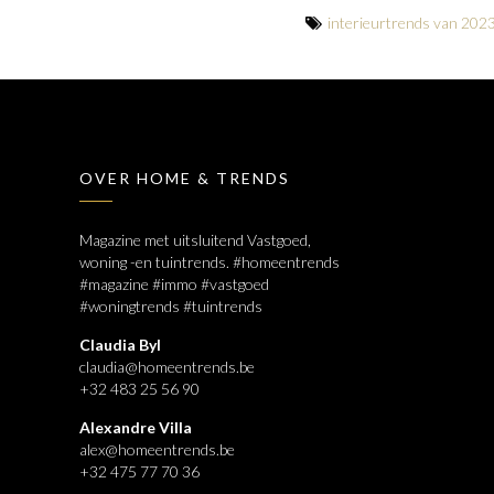
interieurtrends van 202
OVER HOME & TRENDS
Magazine met uitsluitend Vastgoed,
woning -en tuintrends. #homeentrends
#magazine #immo #vastgoed
#woningtrends #tuintrends
Claudia Byl
claudia@homeentrends.be
+32 483 25 56 90
Alexandre Villa
alex@homeentrends.be
+32 475 77 70 36