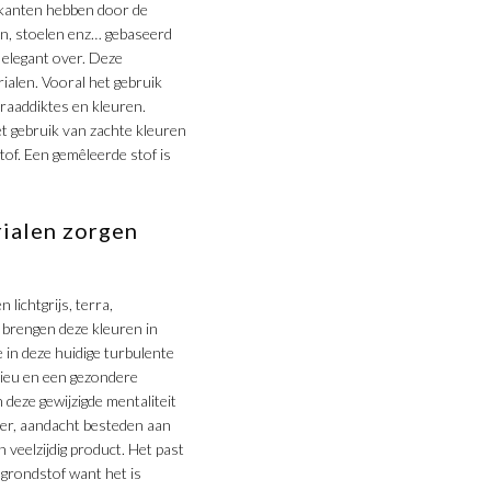
rikanten hebben door de
en, stoelen enz… gebaseerd
 elegant over. Deze
alen. Vooral het gebruik
raaddiktes en kleuren.
et gebruik van zachte kleuren
of. Een gemêleerde stof is
rialen zorgen
lichtgrijs, terra,
 brengen deze kleuren in
 in deze huidige turbulente
lieu en een gezondere
 deze gewijzigde mentaliteit
ger, aandacht besteden aan
veelzijdig product. Het past
 grondstof want het is