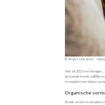
© Project One broel – Immo
Wat zal 2023 ons brengen… 
bestaande trends zullen ev
en maakten een balans op me
Organische vorme
Ronde vormen in meubels en