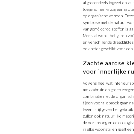
al grotendeels ingezet en za
toegenomen vraag een groter 
op organische vormen. Deze 
symbiose met de natuur word
van gemêleerde stoffen is a
Meestal wordt het garen vóór
en verschillende draaddiktes
ook beter geschikt voor een
Zachte aardse kl
voor innerlijke r
Volgens heel wat interieursp
mokkabruin en groen zorgen 
combinatie met de organische
tijden vooral opzoek gaan n
levensstijl geven het gebrui
zullen ook natuurlijke mater
de oorsprong en de ecologisc
in elke woonstijl en geeft e