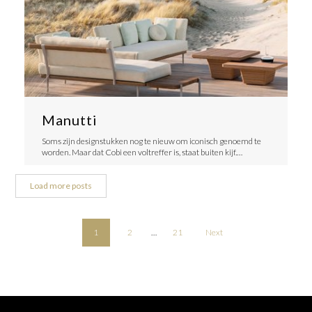
Manutti
Soms zijn designstukken nog te nieuw om iconisch genoemd te
worden. Maar dat Cobi een voltreffer is, staat buiten kijf.…
Load more posts
1
2
…
21
Next