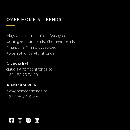
OVER HOME & TRENDS
Magazine met uitsluitend Vastgoed,
woning -en tuintrends. #homeentrends
#magazine #immo #vastgoed
#woningtrends #tuintrends
Claudia Byl
claudia@homeentrends.be
+32 483 25 56 90
Alexandre Villa
alex@homeentrends.be
+32 475 77 70 36