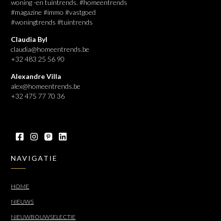
woning -en tuintrends. #homeentrends
#magazine #immo #vastgoed
#woningtrends #tuintrends
Claudia Byl
claudia@homeentrends.be
+32 483 25 56 90
Alexandre Villa
alex@homeentrends.be
+32 475 77 70 36
NAVIGATIE
HOME
NIEUWS
NIEUWBOUWSELECTIE