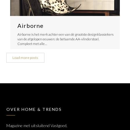
Airborne
Airborne is het merk achter een van dé grootste designklassiekers
van de afgelopen eeuwen: de befaamde AA-vlinderstoel.
Compleet met alle…
Load more posts
OVER HOME & TRENDS
Magazine met uitsluitend Vastgoed,