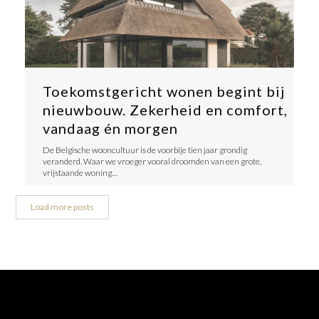
Toekomstgericht wonen begint bij
nieuwbouw. Zekerheid en comfort,
vandaag én morgen
​De Belgische wooncultuur is de voorbije tien jaar grondig
veranderd. Waar we vroeger vooral droomden van een grote,
vrijstaande woning…
Load more posts