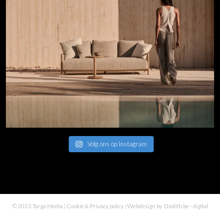
Volg ons op Instagram
© 2023 Targa Media |
Cookie & Privacy policy
| Webdesign by
Ozalith.be
- digital