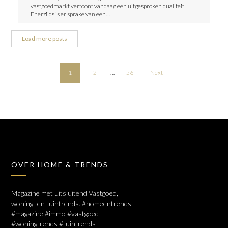
vastgoedmarkt vertoont vandaag een uitgesproken dualiteit.
Enerzijds is er sprake van een…
Load more posts
1
2
…
56
Next
OVER HOME & TRENDS
Magazine met uitsluitend Vastgoed,
woning -en tuintrends. #homeentrends
#magazine #immo #vastgoed
#woningtrends #tuintrends