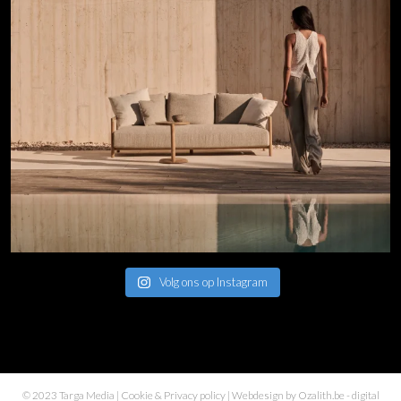
Volg ons op Instagram
© 2023 Targa Media |
Cookie & Privacy policy
| Webdesign by
Ozalith.be
- digital