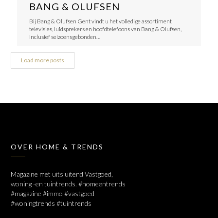
BANG & OLUFSEN
Bij Bang & Olufsen Gent vindt u het volledige assortiment
televisies, luidsprekers en hoofdtelefoons van Bang & Olufsen,
inclusief seizoensgebonden…
Load more posts
OVER HOME & TRENDS
Magazine met uitsluitend Vastgoed,
woning -en tuintrends. #homeentrends
#magazine #immo #vastgoed
#woningtrends #tuintrends