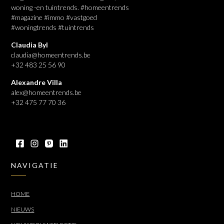
woning -en tuintrends. #homeentrends
#magazine #immo #vastgoed
#woningtrends #tuintrends
Claudia Byl
claudia@homeentrends.be
+32 483 25 56 90
Alexandre Villa
alex@homeentrends.be
+32 475 77 70 36
NAVIGATIE
HOME
NIEUWS