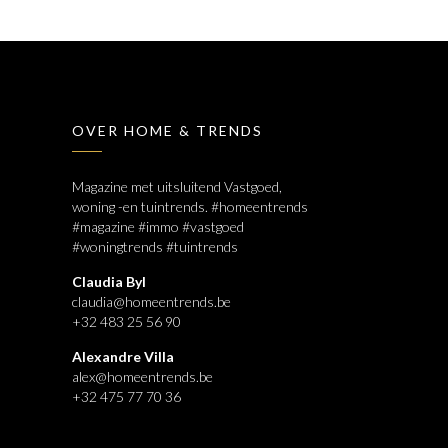
OVER HOME & TRENDS
Magazine met uitsluitend Vastgoed,
woning -en tuintrends. #homeentrends
#magazine #immo #vastgoed
#woningtrends #tuintrends
Claudia Byl
claudia@homeentrends.be
+32 483 25 56 90
Alexandre Villa
alex@homeentrends.be
+32 475 77 70 36