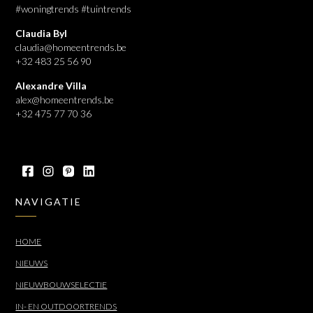
#woningtrends #tuintrends
Claudia Byl
claudia@homeentrends.be
+32 483 25 56 90
Alexandre Villa
alex@homeentrends.be
+32 475 77 70 36
NAVIGATIE
HOME
NIEUWS
NIEUWBOUWSELECTIE
IN- EN OUTDOORTRENDS