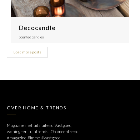
Decocandle
Scented candles
Load more posts
OVER HOME & TRENDS
Magazine met uitsluitend Vastgoed,
woning -en tuintrends. #homeentrends
#magazine #immo #vastgoed