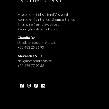
OVER HOME & TRENDS
Magazine met uitsluitend Vastgoed,
woning -en tuintrends. #homeentrends
#magazine #immo #vastgoed
#woningtrends #tuintrends
Claudia Byl
claudia@homeentrends.be
+32 483 25 56 90
Alexandre Villa
alex@homeentrends.be
+32 475 77 70 36