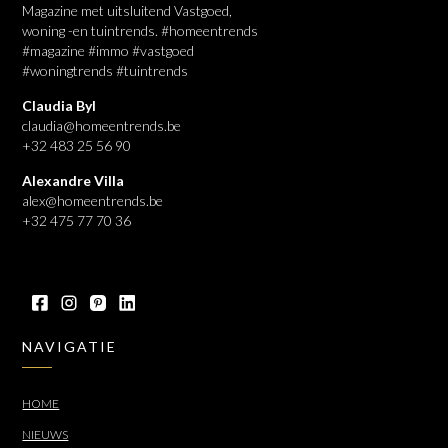
Magazine met uitsluitend Vastgoed,
woning -en tuintrends. #homeentrends
#magazine #immo #vastgoed
#woningtrends #tuintrends
Claudia Byl
claudia@homeentrends.be
+32 483 25 56 90
Alexandre Villa
alex@homeentrends.be
+32 475 77 70 36
NAVIGATIE
HOME
NIEUWS