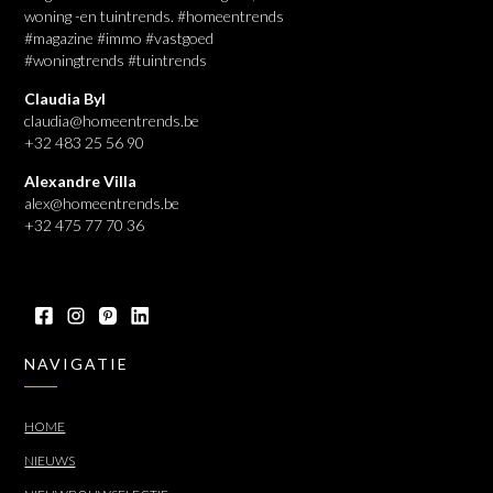
woning -en tuintrends. #homeentrends
#magazine #immo #vastgoed
#woningtrends #tuintrends
Claudia Byl
claudia@homeentrends.be
+32 483 25 56 90
Alexandre Villa
alex@homeentrends.be
+32 475 77 70 36
NAVIGATIE
HOME
NIEUWS