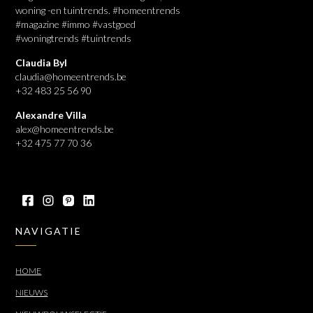
woning -en tuintrends. #homeentrends
#magazine #immo #vastgoed
#woningtrends #tuintrends
Claudia Byl
claudia@homeentrends.be
+32 483 25 56 90
Alexandre Villa
alex@homeentrends.be
+32 475 77 70 36
NAVIGATIE
HOME
NIEUWS