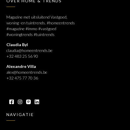
OVER HOME & TRENDS
Magazine met uitsluitend Vastgoed,
woning -en tuintrends. #homeentrends
#magazine #immo #vastgoed
#woningtrends #tuintrends
Claudia Byl
claudia@homeentrends.be
+32 483 25 56 90
Alexandre Villa
alex@homeentrends.be
+32 475 77 70 36
NAVIGATIE