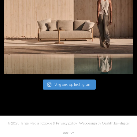
Volg ons op Instagram
© 2023 Targa Media |
Cookie & Privacy policy
| Webdesign by
Ozalith.be
- digital
agency