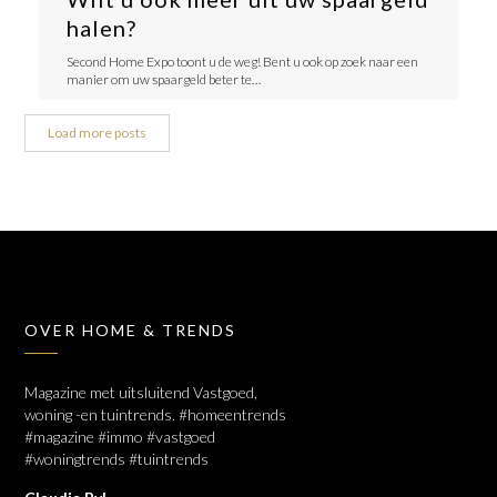
halen?
Second Home Expo toont u de weg! Bent u ook op zoek naar een
manier om uw spaargeld beter te…
Load more posts
OVER HOME & TRENDS
Magazine met uitsluitend Vastgoed,
woning -en tuintrends. #homeentrends
#magazine #immo #vastgoed
#woningtrends #tuintrends