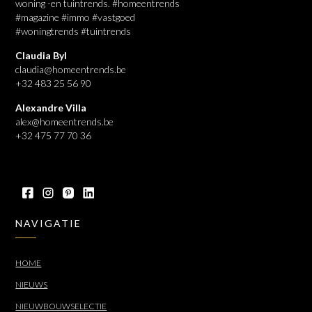
woning -en tuintrends. #homeentrends
#magazine #immo #vastgoed
#woningtrends #tuintrends
Claudia Byl
claudia@homeentrends.be
+32 483 25 56 90
Alexandre Villa
alex@homeentrends.be
+32 475 77 70 36
NAVIGATIE
HOME
NIEUWS
NIEUWBOUWSELECTIE