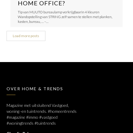
HOME OFFICE?
Tip van MUUTO bureaulamp verkrijgbaarin 4 kleuren
Wandopstelling van STRING zelf samen te stellen met planken,
kasten, bureau, … –…
Load more posts
OVER HOME & TRENDS
Magazine met uitsluitend Vastgoed,
woning -en tuintrends. #homeentrends
#magazine #immo #vastgoed
#woningtrends #tuintrends