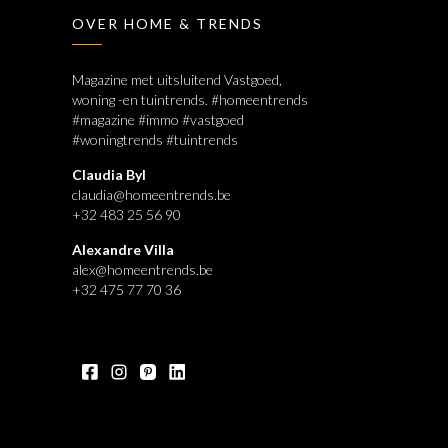
OVER HOME & TRENDS
Magazine met uitsluitend Vastgoed,
woning -en tuintrends. #homeentrends
#magazine #immo #vastgoed
#woningtrends #tuintrends
Claudia Byl
claudia@homeentrends.be
+32 483 25 56 90
Alexandre Villa
alex@homeentrends.be
+32 475 77 70 36