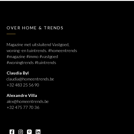
OVER HOME & TRENDS
Magazine met uitsluitend Vastgoed,
woning -en tuintrends. #homeentrends
#magazine #immo #vastgoed
#woningtrends #tuintrends
Claudia Byl
claudia@homeentrends.be
+32 483 25 56 90
Alexandre Villa
alex@homeentrends.be
+32 475 77 70 36