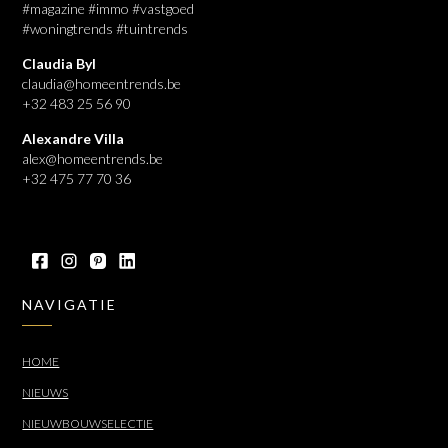
#magazine #immo #vastgoed
#woningtrends #tuintrends
Claudia Byl
claudia@homeentrends.be
+32 483 25 56 90
Alexandre Villa
alex@homeentrends.be
+32 475 77 70 36
NAVIGATIE
HOME
NIEUWS
NIEUWBOUWSELECTIE