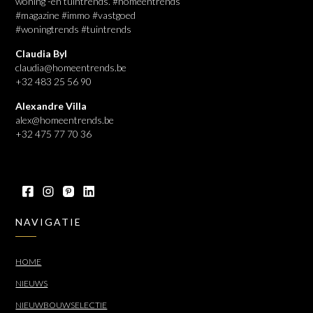
woning -en tuintrends. #homeentrends
#magazine #immo #vastgoed
#woningtrends #tuintrends
Claudia Byl
claudia@homeentrends.be
+32 483 25 56 90
Alexandre Villa
alex@homeentrends.be
+32 475 77 70 36
NAVIGATIE
HOME
NIEUWS
NIEUWBOUWSELECTIE