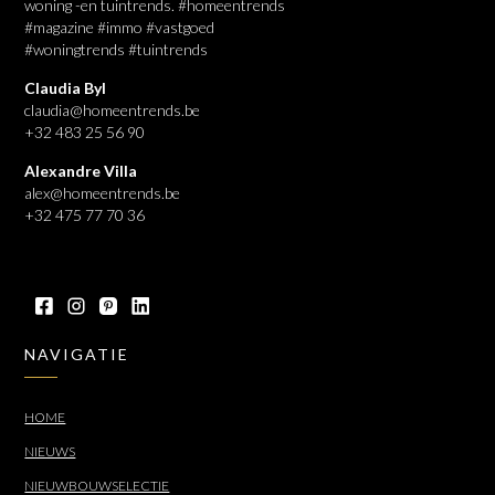
woning -en tuintrends. #homeentrends
#magazine #immo #vastgoed
#woningtrends #tuintrends
Claudia Byl
claudia@homeentrends.be
+32 483 25 56 90
Alexandre Villa
alex@homeentrends.be
+32 475 77 70 36
NAVIGATIE
HOME
NIEUWS
NIEUWBOUWSELECTIE