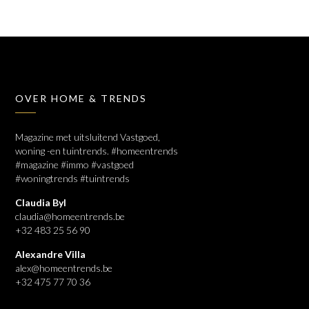
OVER HOME & TRENDS
Magazine met uitsluitend Vastgoed,
woning -en tuintrends. #homeentrends
#magazine #immo #vastgoed
#woningtrends #tuintrends
Claudia Byl
claudia@homeentrends.be
+32 483 25 56 90
Alexandre Villa
alex@homeentrends.be
+32 475 77 70 36