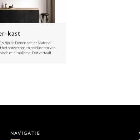
r-kast
06 zijn de Denen achter Mater al
t het ontwerpen en produceren van
visch minimalisme. Dat vertaalt
NAVIGATIE