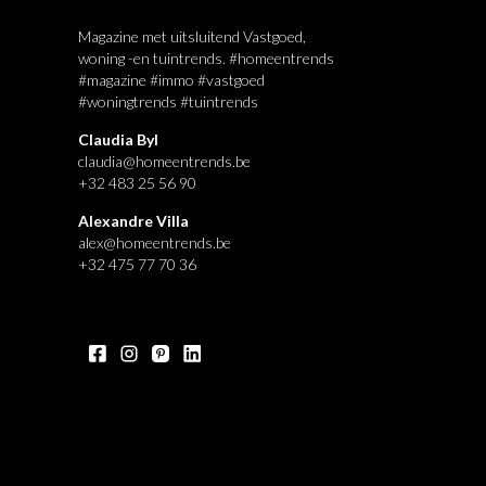
Magazine met uitsluitend Vastgoed,
woning -en tuintrends. #homeentrends
#magazine #immo #vastgoed
#woningtrends #tuintrends
Claudia Byl
claudia@homeentrends.be
+32 483 25 56 90
Alexandre Villa
alex@homeentrends.be
+32 475 77 70 36