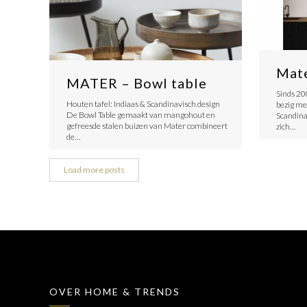
Mate
MATER – Bowl table
Sinds 20
Houten tafel: Indiaas & Scandinavisch design
bezig me
De Bowl Table gemaakt van mangohout en
Scandina
gefreesde stalen buizen van Mater combineert
zich…
de…
Load more posts
OVER HOME & TRENDS