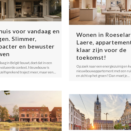
huis voor vandaag en
Wonen in Roeselar
en. Slimmer,
Laere, appartemen
acter en bewuster
klaar zijn voor de
wen
toekomst!
aag in België bouwt, doet dat in een
​Op zoek naar een energiezuinig en kw
ëvolueerde context. Nieuwbouw is
nieuwbouwappartement met een rui
zelfsprekend traject meer, maar een…
en zicht op het groen? Dan moet je…