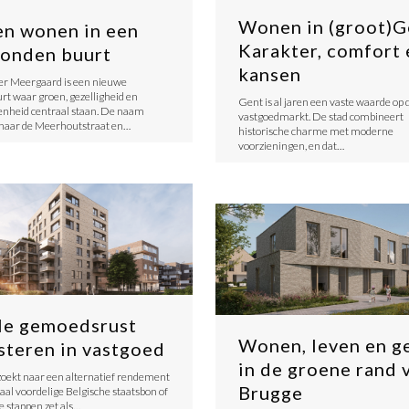
Wonen in (groot)G
n wonen in een
Karakter, comfort 
onden buurt
kansen
er Meergaard is een nieuwe
t waar groen, gezelligheid en
Gent is al jaren een vaste waarde op 
nheid centraal staan. De naam
vastgoedmarkt. De stad combineert
 naar de Meerhoutstraat en…
historische charme met moderne
voorzieningen, en dat…
lle gemoedsrust
Wonen, leven en g
steren in vastgoed
in de groene rand 
zoekt naar een alternatief rendement
Brugge
caal voordelige Belgische staatsbon of
e stappen zet als…