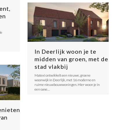
ent,
en
de
In Deerlijk woon je te
midden van groen, met de
stad vlakbij
Matexi ontwikkelt een nieuwe, groene
woonwijk in Deerlijk, met 16 moderne en
ruime nieuwbouwwoningen. Hier woon je in
een oase…
enieten
van