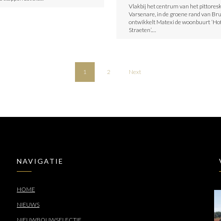
Vlakbij het centrum van het pittores
Varsenare, in de groene rand van Br
ontwikkelt Matexi de woonbuurt ‘Ho
Straeten’.…
1
2
Next
NAVIGATIE
HOME
NIEUWS
NIEUWBOUWSELECTIE