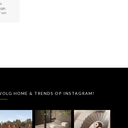
ke
ugge,
f van
VOLG HOME & TRENDS OP INSTAGRAM!