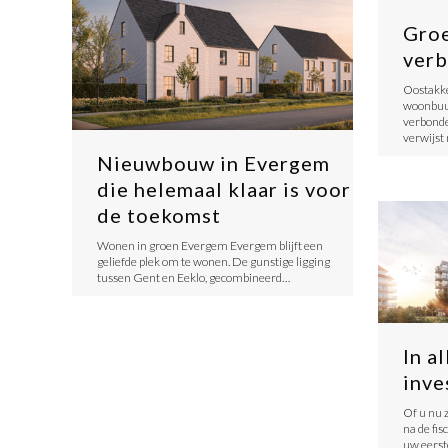
Groe
verb
​Oostakk
woonbuur
verbonde
verwijst
Nieuwbouw in Evergem
die helemaal klaar is voor
de toekomst
Wonen in groen Evergem Evergem blijft een
geliefde plek om te wonen. De gunstige ligging
tussen Gent en Eeklo, gecombineerd…
In a
inve
Of u nu 
na de fis
uw eerst