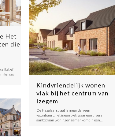
e Het
ten die
alitatief
m terras
Kindvriendelijk wonen
vlak bij het centrum van
Izegem
​De Hazelaarstraat is meer dan een
woonbuurt: het is een plek waar een divers
aanbod aan woningen samenkomt in een…