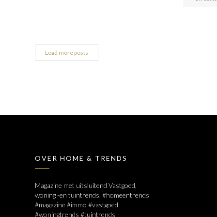
Load more posts
OVER HOME & TRENDS
Magazine met uitsluitend Vastgoed,
woning -en tuintrends. #homeentrends
#magazine #immo #vastgoed
#woningtrends #tuintrends