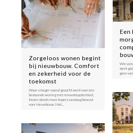
Een 
morg
comp
bou
Zorgeloos wonen begint
​Wie vand
bij nieuwbouw. Comfort
sterk ge
en zekerheid voor de
geen van
toekomst
​Waar vroeger vooral gezocht werd naar een
bestaande woning met renovatiepotentieel,
kiezen steeds meer kopers vandaag bewust
voor nieuwbouw. Niet…